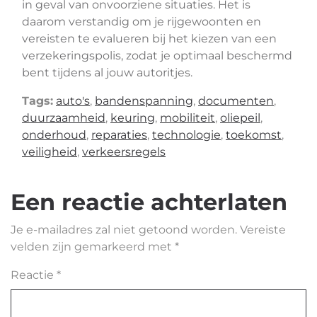
in geval van onvoorziene situaties. Het is
daarom verstandig om je rijgewoonten en
vereisten te evalueren bij het kiezen van een
verzekeringspolis, zodat je optimaal beschermd
bent tijdens al jouw autoritjes.
Tags:
auto's
,
bandenspanning
,
documenten
,
duurzaamheid
,
keuring
,
mobiliteit
,
oliepeil
,
onderhoud
,
reparaties
,
technologie
,
toekomst
,
veiligheid
,
verkeersregels
Een reactie achterlaten
Je e-mailadres zal niet getoond worden.
Vereiste
velden zijn gemarkeerd met
*
Reactie
*