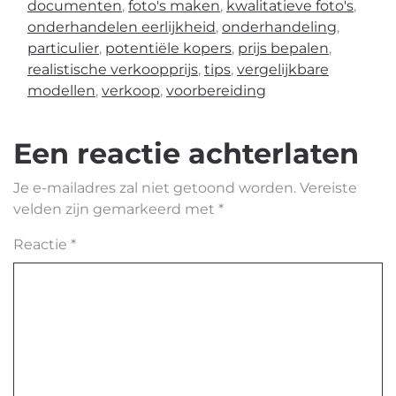
documenten
,
foto's maken
,
kwalitatieve foto's
,
onderhandelen eerlijkheid
,
onderhandeling
,
particulier
,
potentiële kopers
,
prijs bepalen
,
realistische verkoopprijs
,
tips
,
vergelijkbare
modellen
,
verkoop
,
voorbereiding
Een reactie achterlaten
Je e-mailadres zal niet getoond worden.
Vereiste
velden zijn gemarkeerd met
*
Reactie
*