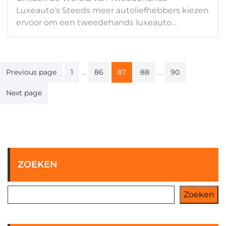
Luxeauto's Steeds meer autoliefhebbers kiezen
ervoor om een tweedehands luxeauto…
Berichten
…
…
Previous page
1
86
87
88
90
paginering
Next page
ZOEKEN
Zoeken