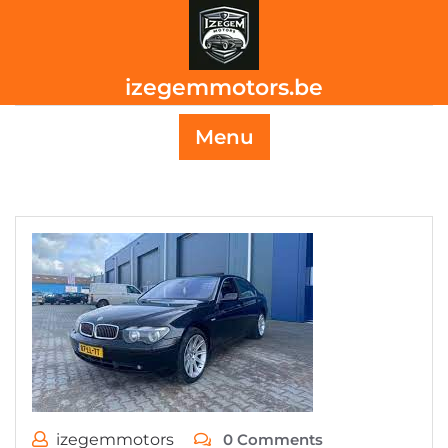
Skip
to
content
izegemmotors.be
Menu
izegemmotors
0 Comments