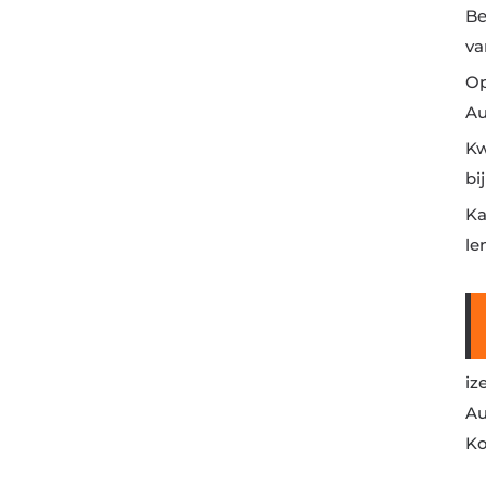
Be
va
Op
Au
Kw
bi
Ka
le
iz
Au
Ko