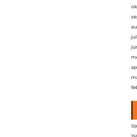
ok
se
au
ju
ju
me
ap
ma
fe
10
15