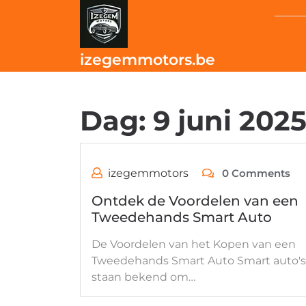
Skip
to
content
izegemmotors.be
Dag:
9 juni 202
izegemmotors
0 Comments
Ontdek de Voordelen van een
Tweedehands Smart Auto
De Voordelen van het Kopen van een
Tweedehands Smart Auto Smart auto's
staan bekend om…