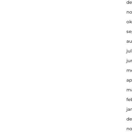
de
no
ok
se
au
ju
ju
me
ap
ma
fe
ja
de
no