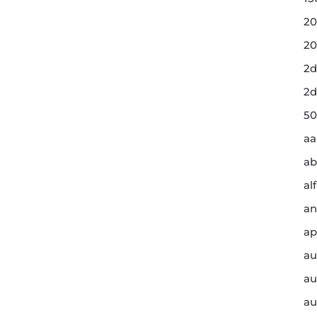
20
20
2d
2d
50
a
ab
al
an
ap
au
au
au