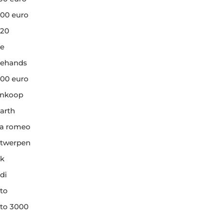
00 euro
20
e
ehands
00 euro
ankoop
arth
fa romeo
twerpen
k
di
to
to 3000