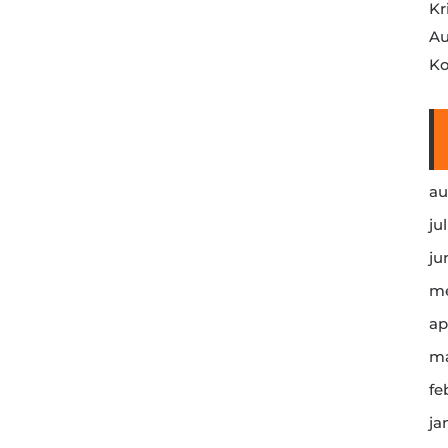
Kr
Au
Ko
au
ju
ju
me
ap
ma
fe
ja