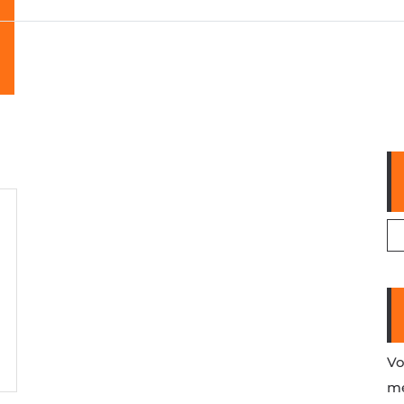
5
Vo
me