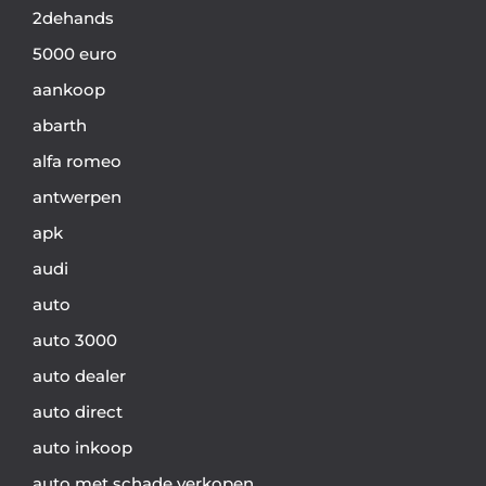
2dehands
5000 euro
aankoop
abarth
alfa romeo
antwerpen
apk
audi
auto
auto 3000
auto dealer
auto direct
auto inkoop
auto met schade verkopen