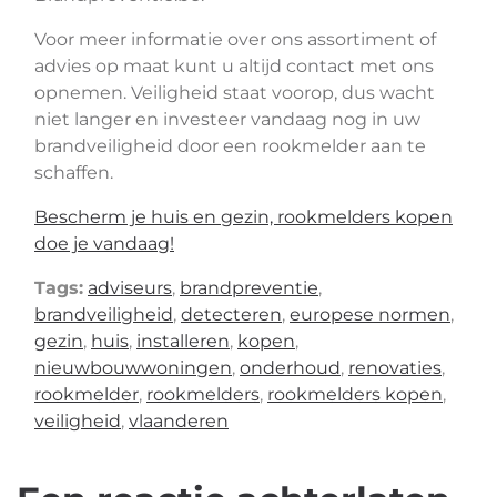
Voor meer informatie over ons assortiment of
advies op maat kunt u altijd contact met ons
opnemen. Veiligheid staat voorop, dus wacht
niet langer en investeer vandaag nog in uw
brandveiligheid door een rookmelder aan te
schaffen.
Bescherm je huis en gezin, rookmelders kopen
doe je vandaag!
Tags:
adviseurs
,
brandpreventie
,
brandveiligheid
,
detecteren
,
europese normen
,
gezin
,
huis
,
installeren
,
kopen
,
nieuwbouwwoningen
,
onderhoud
,
renovaties
,
rookmelder
,
rookmelders
,
rookmelders kopen
,
veiligheid
,
vlaanderen